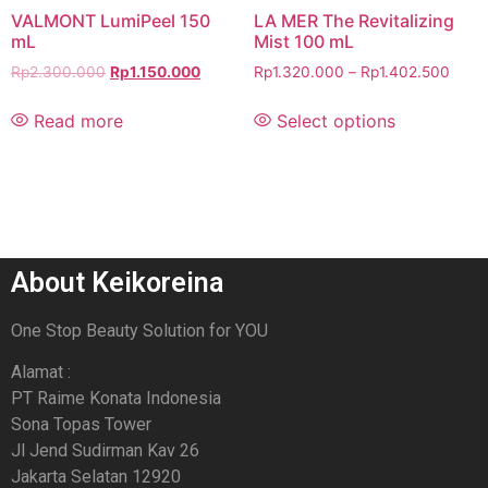
VALMONT LumiPeel 150
LA MER The Revitalizing
mL
Mist 100 mL
Rp
2.300.000
Rp
1.150.000
Rp
1.320.000
–
Rp
1.402.500
Read more
Select options
About Keikoreina
One Stop Beauty Solution for YOU
Alamat :
PT Raime Konata Indonesia
Sona Topas Tower
Jl Jend Sudirman Kav 26
Jakarta Selatan 12920