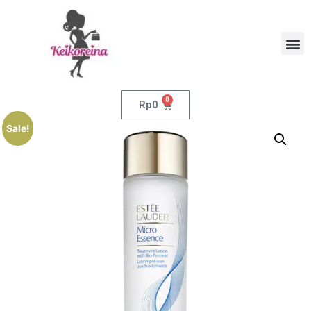
0
Rp
0
Sale!