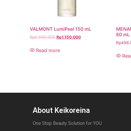
VALMONT LumiPeel 150 mL
MENAR
60 mL
Rp
2.300.000
Rp
1.150.000
Rp
498.
Read more
Rea
About Keikoreina
One Stop Beauty Solution for YOU