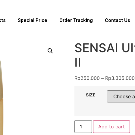
cts
Special Price
Order Tracking
Contact Us
SENSAI Ul
II
Rp
250.000
–
Rp
3.305.000
SIZE
Add to cart