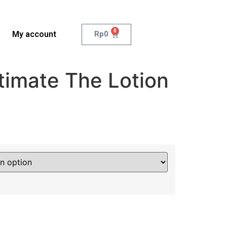
0
My account
Rp
0
timate The Lotion