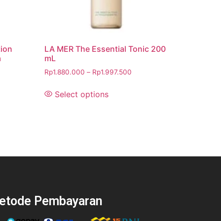
tion
LA MER The Essential Tonic 200
a
mL
Rp
1.880.000
–
Rp
1.997.500
Select options
etode Pembayaran