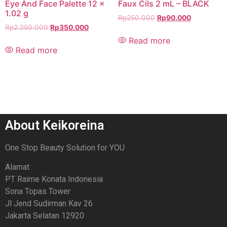
Eye And Face Palette 12 x
Faux Cils 2 mL – BLACK
1.02 g
Rp
250.000
Rp
90.000
Rp
2.250.000
Rp
350.000
Read more
Read more
About Keikoreina
One Stop Beauty Solution for YOU
Alamat :
PT Raime Konata Indonesia
Sona Topas Tower
Jl Jend Sudirman Kav 26
Jakarta Selatan 12920