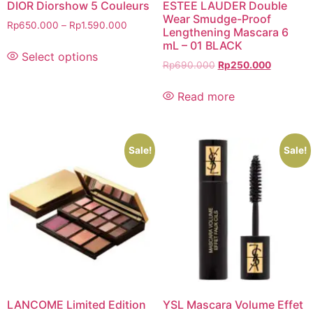
DIOR Diorshow 5 Couleurs
ESTEE LAUDER Double
Wear Smudge-Proof
Rp
650.000
–
Rp
1.590.000
Lengthening Mascara 6
mL – 01 BLACK
Select options
Rp
690.000
Rp
250.000
Read more
Sale!
Sale!
LANCOME Limited Edition
YSL Mascara Volume Effet