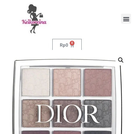
0
Rp
0