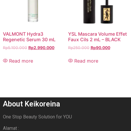
VALMONT Hydra3
YSL Mascara Volume Effet
Regenetic Serum 30 mL
Faux Cils 2 mL – BLACK
Rp
5.100.000
Rp
2.990.000
Rp
250.000
Rp
90.000
Read more
Read more
About Keikoreina
One Stop Beauty Solution for YOU
Alamat :