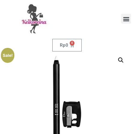
0
Rp
0
Sale!