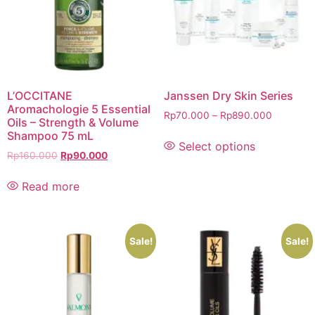
L’OCCITANE
Janssen Dry Skin Series
Aromachologie 5 Essential
Rp
70.000
–
Rp
890.000
Oils – Strength & Volume
Shampoo 75 mL
Select options
Rp
160.000
Rp
90.000
Read more
Sale!
Sale!