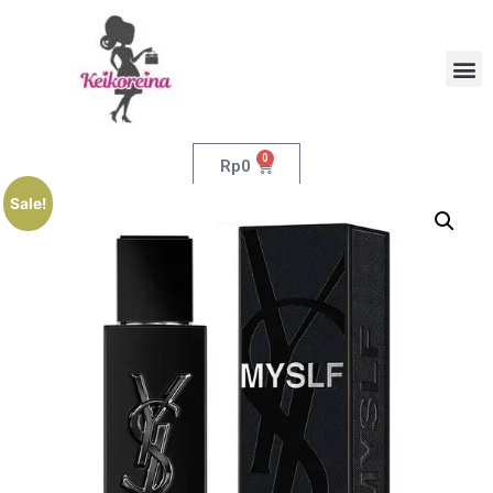
0
Rp
0
Sale!