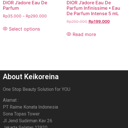
DIOR J’adore Eau De
DIOR J’adore Eau De
Parfum
Parfum Infinissime • Eau
De Parfum Intense 5 mL
Rp
35.000
–
Rp
290.000
Rp
250.000
Rp
199.000
Select options
Read more
About Keikoreina
One Stop Beauty Solution for YOU
Alamat :
PT Raime Konata Indonesia
Sona Topas Tower
Jl Jend Sudirman Kav 26
Jakarta Selatan 12920