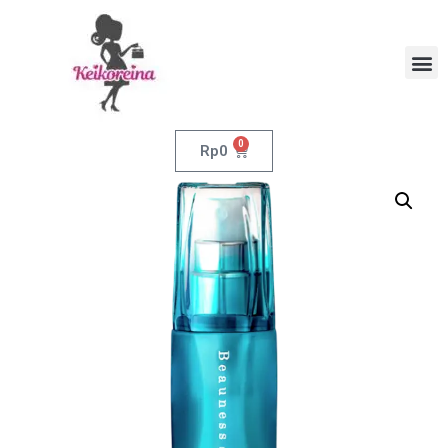
0
Rp
0