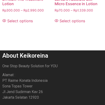
Lotion
Micro Essence in Lotion
Rp
300.000
–
Rp
2.990.000
Rp
70.000
–
Rp
1.339.000
Select options
Select options
About Keikoreina
One Stop Beauty Solution for YOU
Alamat :
PT Raime Konata Indonesia
Sona Topas Tower
Jl Jend Sudirman Kav 26
Jakarta Selatan 12920