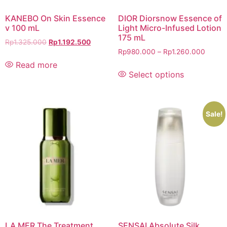
KANEBO On Skin Essence
DIOR Diorsnow Essence of
v 100 mL
Light Micro-Infused Lotion
175 mL
Rp
1.325.000
Rp
1.192.500
Rp
980.000
–
Rp
1.260.000
Read more
Select options
Sale!
LA MER The Treatment
SENSAI Absolute Silk