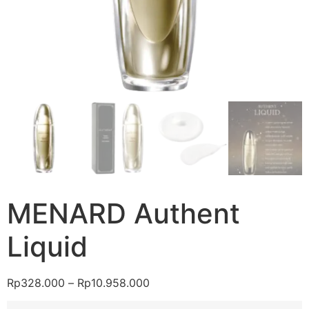
MENARD Authent
Liquid
Rp
328.000
–
Rp
10.958.000