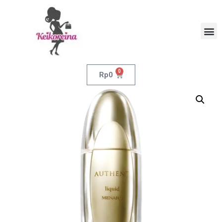
0
Rp
0