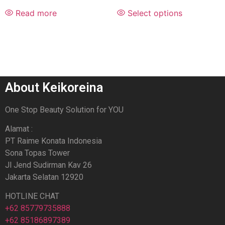
Read more
Select options
About Keikoreina
One Stop Beauty Solution for YOU
Alamat :
PT Raime Konata Indonesia
Sona Topas Tower
Jl Jend Sudirman Kav 26
Jakarta Selatan 12920
HOTLINE CHAT
+62 85779735888
+62 85186897389