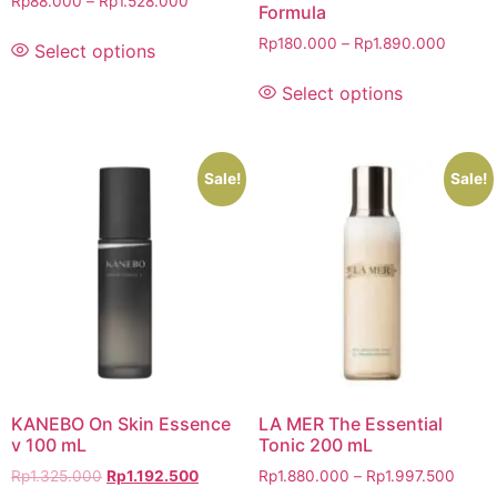
Rp
88.000
–
Rp
1.528.000
Formula
Rp
180.000
–
Rp
1.890.000
Select options
Select options
Sale!
Sale!
KANEBO On Skin Essence
LA MER The Essential
v 100 mL
Tonic 200 mL
Rp
1.325.000
Rp
1.192.500
Rp
1.880.000
–
Rp
1.997.500