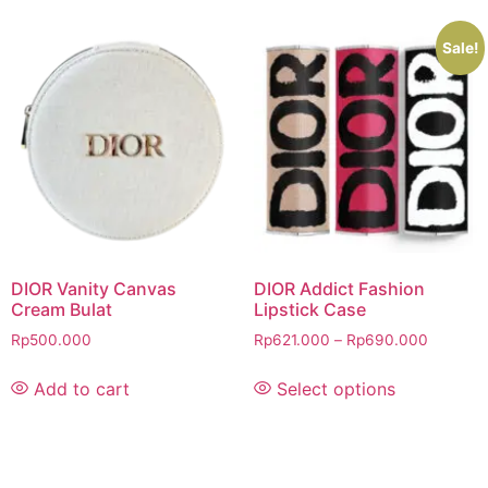
Sale!
DIOR Vanity Canvas
DIOR Addict Fashion
Cream Bulat
Lipstick Case
Rp
500.000
Rp
621.000
–
Rp
690.000
Add to cart
Select options