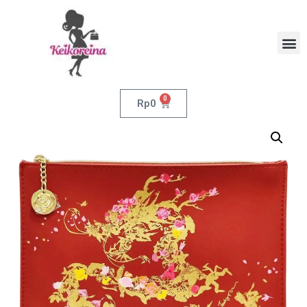
0
Rp
0