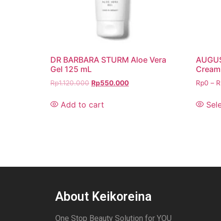
DR BARBARA STURM Aloe Vera
AUGUS
Gel 125 mL
Cream
Rp
1.120.000
Rp
550.000
Rp
0
–
R
Add to cart
Sel
About Keikoreina
One Stop Beauty Solution for YOU