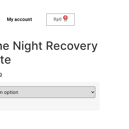
0
My account
Rp
0
e Night Recovery
te
0