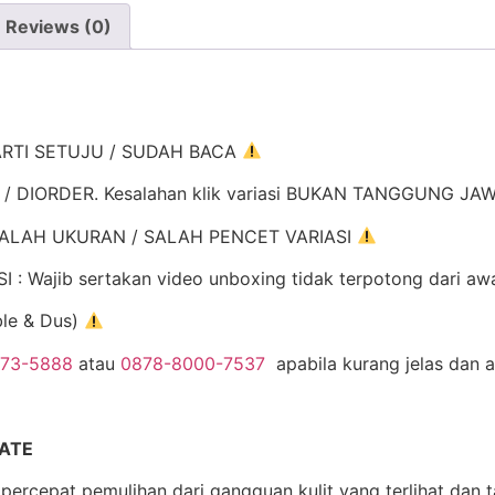
Reviews (0)
ARTI SETUJU / SUDAH BACA
K / DIORDER. Kesalahan klik variasi BUKAN TANGGUNG J
ALAH UKURAN / SALAH PENCET VARIASI
Wajib sertakan video unboxing tidak terpotong dari aw
ble & Dus)
973-5888
atau
0878-8000-7537
apabila kurang jelas dan 
ATE
ercepat pemulihan dari gangguan kulit yang terlihat dan t