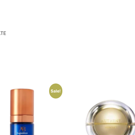
ATE
Sale!