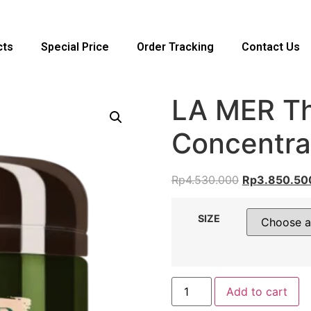
cts
Special Price
Order Tracking
Contact Us
LA MER Th
Concentra
Rp
4.530.000
Rp
3.850.50
SIZE
Add to cart