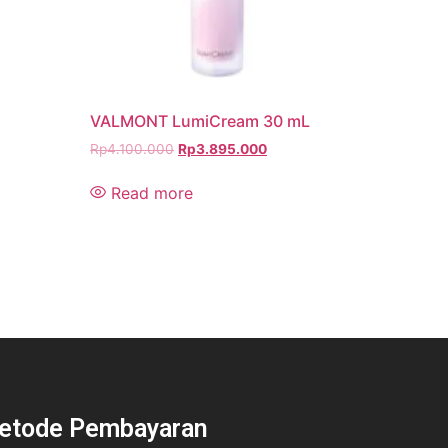
VALMONT LumiCream 30 mL
Rp
4.100.000
Rp
3.895.000
Read more
etode Pembayaran