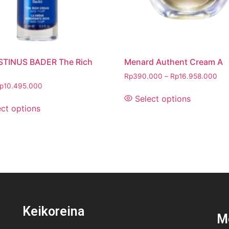
TINUS BADER The Rich
Menard Authent Cream A
Rp
390.000
–
Rp
16.958.000
p
10.495.000
Select options
ect options
Keikoreina
M