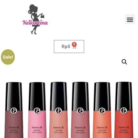
0
Rp
0
Sale!