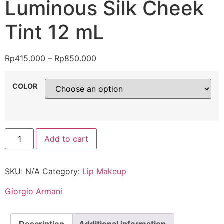
Luminous Silk Cheek
Tint 12 mL
Rp
415.000
–
Rp
850.000
COLOR
Add to cart
SKU:
N/A
Category:
Lip Makeup
Giorgio Armani
Description
Additional information