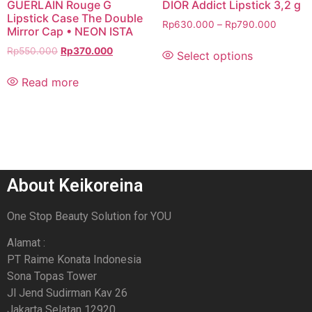
GUERLAIN Rouge G
DIOR Addict Lipstick 3,2 g
Lipstick Case The Double
Rp
630.000
–
Rp
790.000
Mirror Cap • NEON ISTA
Rp
550.000
Rp
370.000
Select options
Read more
About Keikoreina
One Stop Beauty Solution for YOU
Alamat :
PT Raime Konata Indonesia
Sona Topas Tower
Jl Jend Sudirman Kav 26
Jakarta Selatan 12920