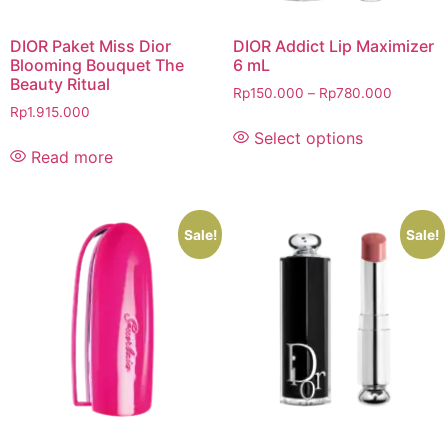
DIOR Paket Miss Dior
DIOR Addict Lip Maximizer
Blooming Bouquet The
6 mL
Beauty Ritual
Rp
150.000
–
Rp
780.000
Rp
1.915.000
Select options
Read more
Sale!
Sale!