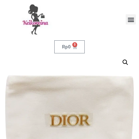
0
Rp
0