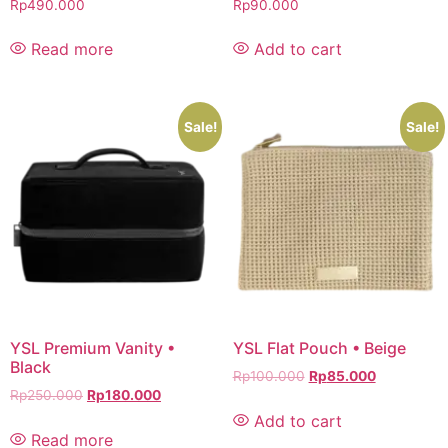
Rp
490.000
Rp
90.000
Read more
Add to cart
Sale!
Sale!
YSL Premium Vanity •
YSL Flat Pouch • Beige
Black
Rp
100.000
Rp
85.000
Rp
250.000
Rp
180.000
Add to cart
Read more