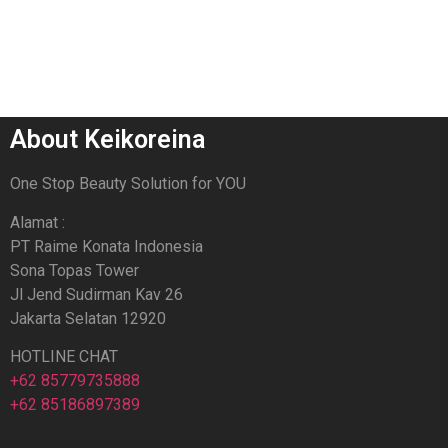
About Keikoreina
One Stop Beauty Solution for YOU
Alamat :
PT Raime Konata Indonesia
Sona Topas Tower
Jl Jend Sudirman Kav 26
Jakarta Selatan 12920
HOTLINE CHAT
+62 85779735888
+62 85186897389