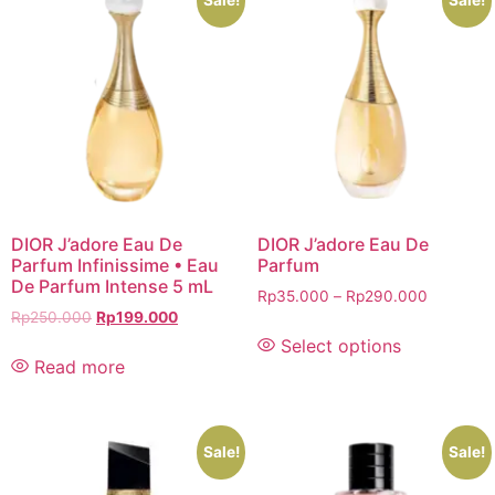
Sale!
Sale!
DIOR J’adore Eau De
DIOR J’adore Eau De
Parfum Infinissime • Eau
Parfum
De Parfum Intense 5 mL
Rp
35.000
–
Rp
290.000
Rp
250.000
Rp
199.000
Select options
Read more
Sale!
Sale!