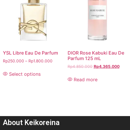
YSL Libre Eau De Parfum
DIOR Rose Kabuki Eau De
Parfum 125 mL
Rp
250.000
–
Rp
1.800.000
Rp
4.850.000
Rp
4.365.000
Select options
Read more
About Keikoreina