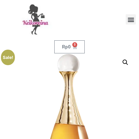
0
Rp
0
Sale!