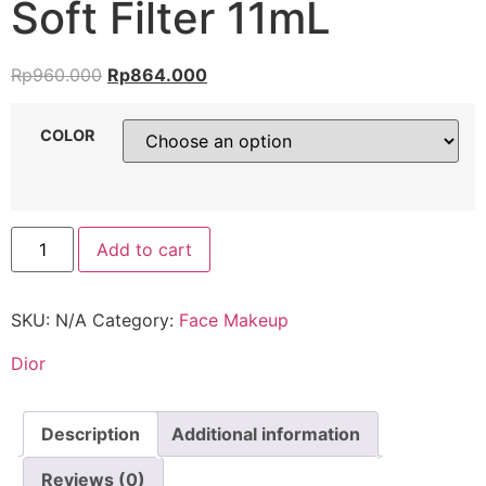
Soft Filter 11mL
Rp
960.000
Rp
864.000
COLOR
Add to cart
SKU:
N/A
Category:
Face Makeup
Dior
Description
Additional information
Reviews (0)