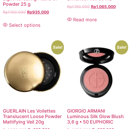
Powder 25 g
Rp
1.150.000
Rp
1.065.000
Rp
1.100.000
Rp
935.000
Read more
Select options
Sale!
Sale!
GUERLAIN Les Voilettes
GIORGIO ARMANI
Translucent Loose Powder
Luminous Silk Glow Blush
Mattifying Veil 20g
3,6 g • 50 EUPHORIC