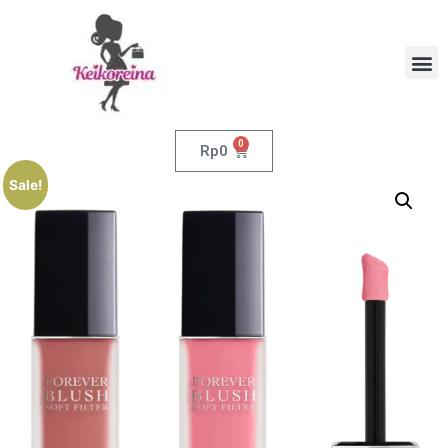
0
Rp
0
Sale!