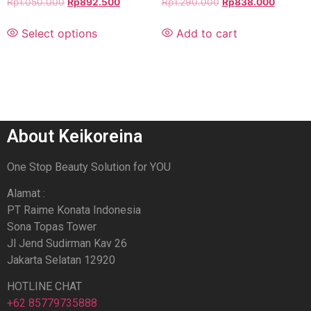
Rp
1.050.000
Rp
892.500
Rp
1.290.000
Rp
838.000
Select options
Add to cart
About Keikoreina
One Stop Beauty Solution for YOU
Alamat :
PT Raime Konata Indonesia
Sona Topas Tower
Jl Jend Sudirman Kav 26
Jakarta Selatan 12920
HOTLINE CHAT
+62 85779735888