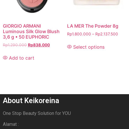
GIORGIO ARMANI
LA MER The Powder 8g
Luminous Silk Glow Blush
Rp
1.800.000
–
Rp
2.137.500
3,6 g • 50 EUPHORIC
Rp
1.290.000
Rp
838.000
Select options
Add to cart
About Keikoreina
One Stop Beauty Solution for YOU
Alamat :