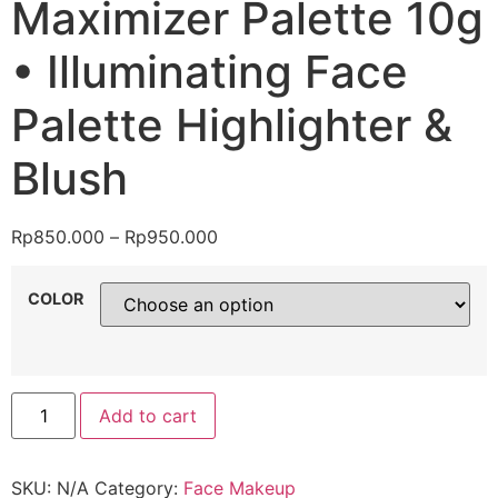
Maximizer Palette 10g
• Illuminating Face
Palette Highlighter &
Blush
Rp
850.000
–
Rp
950.000
COLOR
Add to cart
SKU:
N/A
Category:
Face Makeup