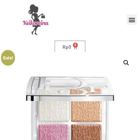
0
Rp
0
Sale!