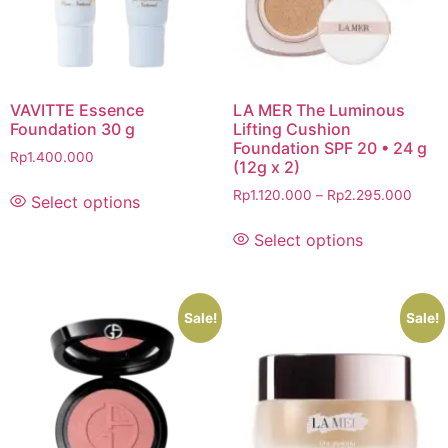
VAVITTE Essence
LA MER The Luminous
Foundation 30 g
Lifting Cushion
Foundation SPF 20 • 24 g
Rp
1.400.000
(12g x 2)
Rp
1.120.000
–
Rp
2.295.000
Select options
Select options
Sale!
Sale!