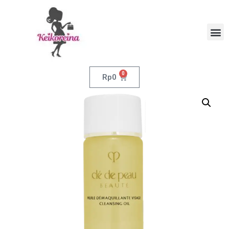
0
Rp
0