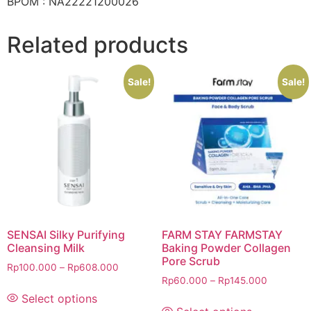
BPOM : NA22221200026
Related products
Sale!
Sale!
SENSAI Silky Purifying
FARM STAY FARMSTAY
Cleansing Milk
Baking Powder Collagen
Pore Scrub
Rp
100.000
–
Rp
608.000
Rp
60.000
–
Rp
145.000
Select options