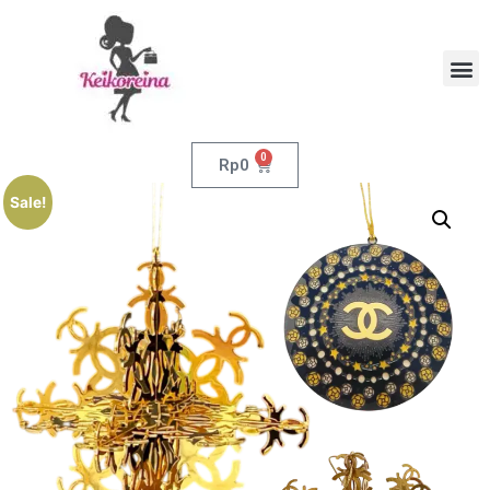
0
Rp
0
Sale!