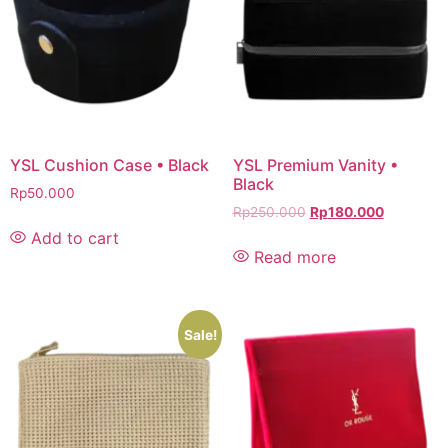
YSL Cushion Case • Black
YSL Premium Vanity •
Black
Rp
50.000
Rp
250.000
Rp
180.000
Add to cart
Read more
Sale!