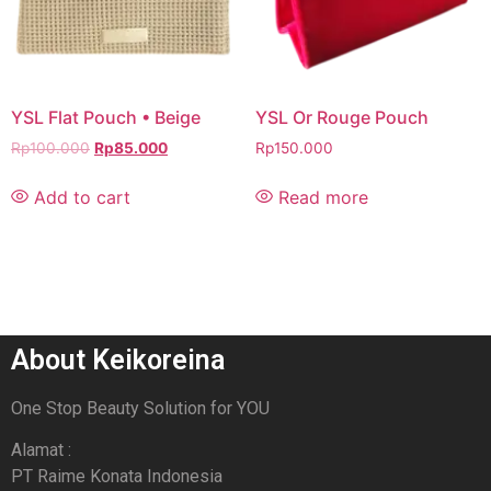
YSL Flat Pouch • Beige
YSL Or Rouge Pouch
Rp
100.000
Rp
85.000
Rp
150.000
Add to cart
Read more
About Keikoreina
One Stop Beauty Solution for YOU
Alamat :
PT Raime Konata Indonesia